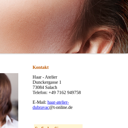
Kontakt
Haar - Atelier
Dunckergasse 1
73084 Salach
Telefon: +49 7162 949758
E-Mail:
haar-atelier-
dubravac
@t-online.de